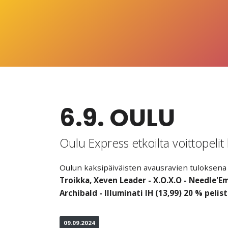
6.9. OULU
Oulu Express etkoilta voittopelit k
Oulun kaksipäiväisten avausravien tuloksena oli 
Troikka, Xeven Leader - X.O.X.O - Needle'Em
Archibald - Illuminati IH (13,99) 20 % pelis
09.09.2024