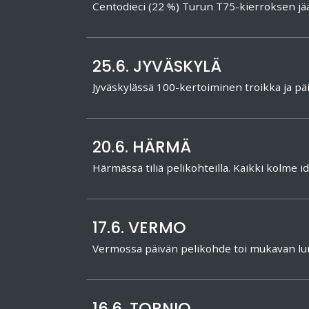
Centodieci (22 %) Turun T75-kierroksen j
25.6. JYVÄSKYLÄ
Jyväskylässä 100-kertoiminen troikka ja p
20.6. HÄRMÄ
Härmässä tiliä pelikohteilla. Kaikki kolme i
17.6. VERMO
Vermossa päivän pelikohde toi mukavan l
16.6. TORNIO