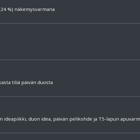
 (24 %) näkemysvarmana
sta tiliä päivän duosta
an ideapiikki, duon idea, päivän pelikohde ja T5-lapun apuvar