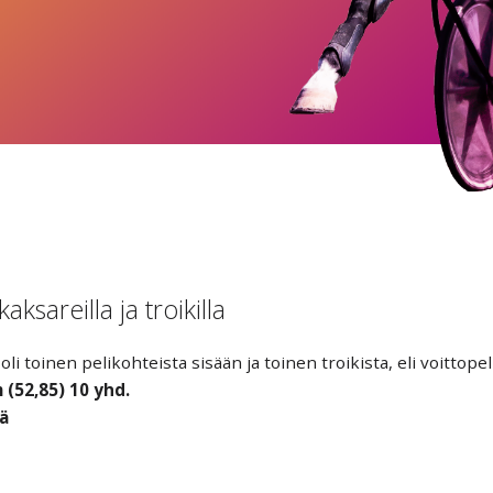
aksareilla ja troikilla
toinen pelikohteista sisään ja toinen troikista, eli voittopelit 
 (52,85) 10 yhd.
tä