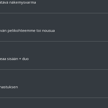
äätävä näkemysvarma
äivän pelikohteemme toi nousua
deaa sisään + duo
unastuksen