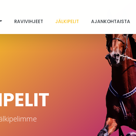
RAVIVIHJEET
JÄLKIPELIT
AJANKOHTAISTA
PELIT
älkipelimme