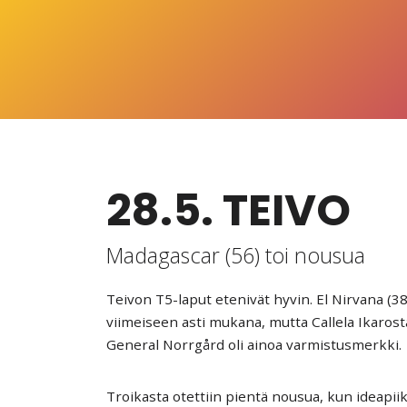
28.5. TEIVO
Madagascar (56) toi nousua
Teivon T5-laput etenivät hyvin. El Nirvana (3
viimeiseen asti mukana, mutta Callela Ikarosta
General Norrgård oli ainoa varmistusmerkki.
Troikasta otettiin pientä nousua, kun ideap