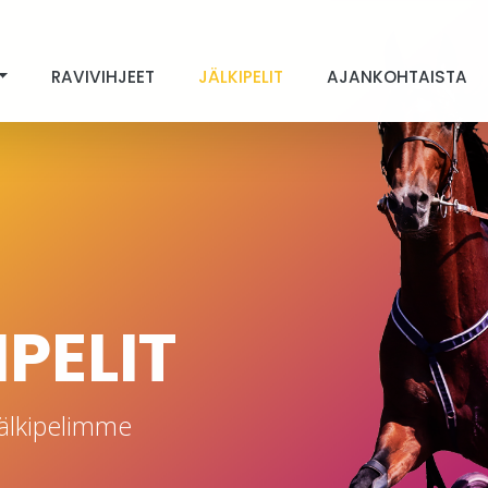
RAVIVIHJEET
JÄLKIPELIT
AJANKOHTAISTA
PELIT
älkipelimme