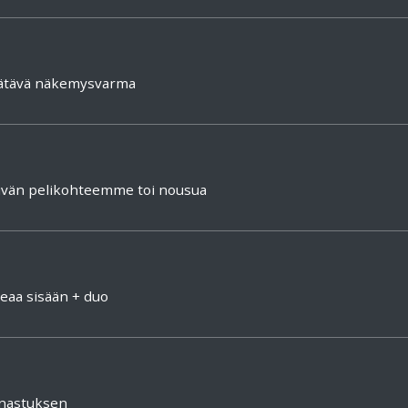
äätävä näkemysvarma
äivän pelikohteemme toi nousua
deaa sisään + duo
unastuksen