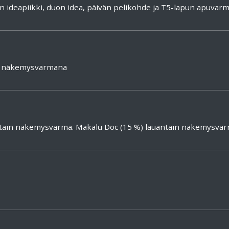
an ideapiikki, duon idea, päivän pelikohde ja T5-lapun apuvar
%) näkemysvarmana
nuntain näkemysvarma. Makalu Doc (15 %) lauantain näkemysva