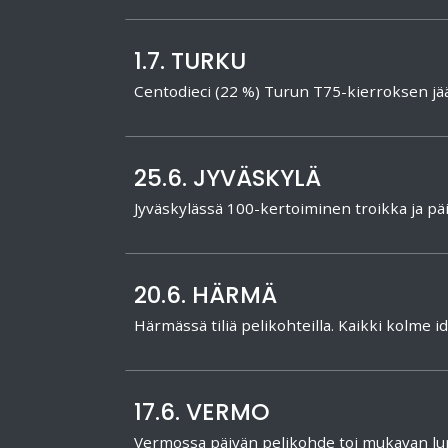
1.7. TURKU
Centodieci (22 %) Turun T75-kierroksen j
25.6. JYVÄSKYLÄ
Jyväskylässä 100-kertoiminen troikka ja p
20.6. HÄRMÄ
Härmässä tiliä pelikohteilla. Kaikki kolme i
17.6. VERMO
Vermossa päivän pelikohde toi mukavan l