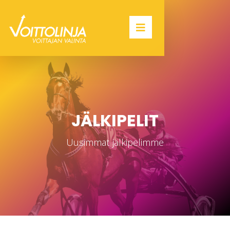
JÄLKIPELIT
Uusimmat jälkipelimme