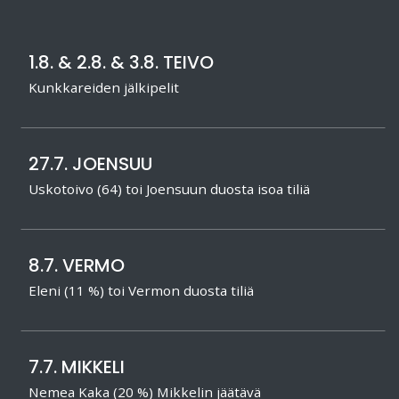
1.8. & 2.8. & 3.8. TEIVO
Kunkkareiden jälkipelit
27.7. JOENSUU
Uskotoivo (64) toi Joensuun duosta isoa tiliä
8.7. VERMO
Eleni (11 %) toi Vermon duosta tiliä
7.7. MIKKELI
Nemea Kaka (20 %) Mikkelin jäätävä