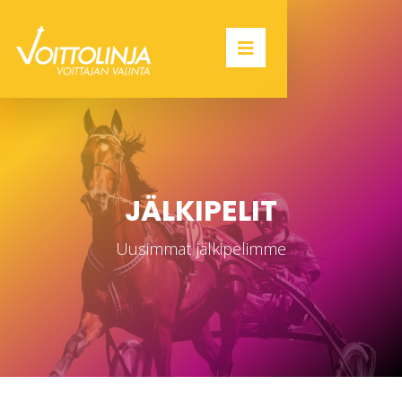
JÄLKIPELIT
Uusimmat jälkipelimme