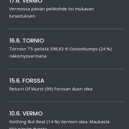
17.6. VERMO
Vermossa päivän pelikohde toi mukavan
lunastuksen
16.6. TORNIO
Tornion T5-pelistä 398,63 €! Goosebumps (24 %)
näkemysvarmana
15.6. FORSSA
Return Of Wurst (99) Forssan duon idea
10.6. VERMO
Nothing But Beat (14 %) Vermon idea. Maukasta
tiliä päivän duosta