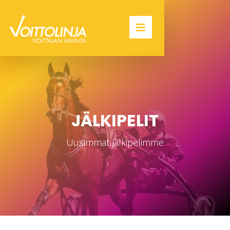
JÄLKIPELIT
Uusimmat jälkipelimme