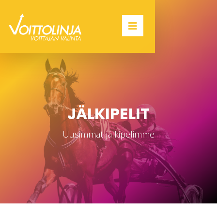
JÄLKIPELIT
Uusimmat jälkipelimme