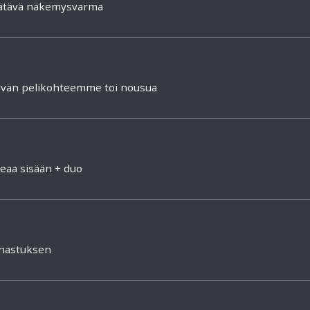
äätävä näkemysvarma
äivän pelikohteemme toi nousua
deaa sisään + duo
unastuksen