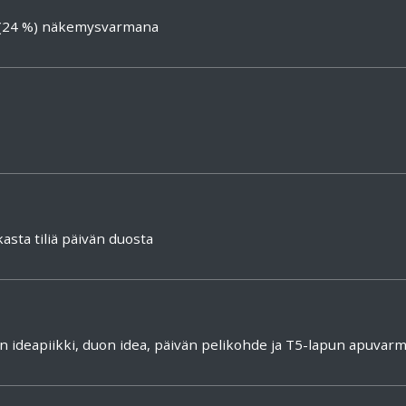
 (24 %) näkemysvarmana
sta tiliä päivän duosta
an ideapiikki, duon idea, päivän pelikohde ja T5-lapun apuvar