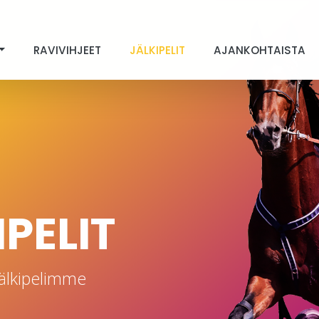
RAVIVIHJEET
JÄLKIPELIT
AJANKOHTAISTA
PELIT
älkipelimme