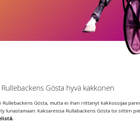
Rullebackens Gösta hyvä kakkonen
llebackens Gösta, mutta ei ihan riittänyt kakkossijaa pare
päästy lunastamaan. Kaksareissa Rullabackens Gösta toi sitten pi
listä.