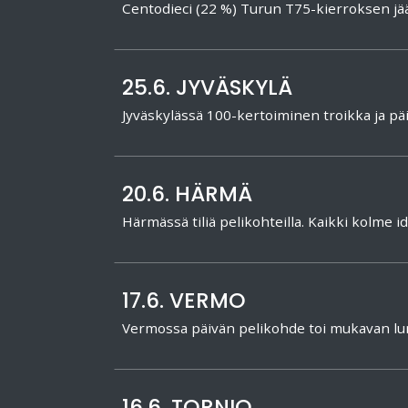
Centodieci (22 %) Turun T75-kierroksen j
25.6. JYVÄSKYLÄ
Jyväskylässä 100-kertoiminen troikka ja p
20.6. HÄRMÄ
Härmässä tiliä pelikohteilla. Kaikki kolme i
17.6. VERMO
Vermossa päivän pelikohde toi mukavan l
16.6. TORNIO