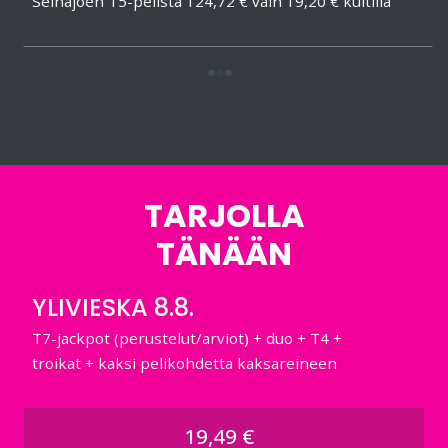
Seinäjoen T5-pelistä 124,72 € vain 19,20 € kuitilla
TARJOLLA
TÄNÄÄN
YLIVIESKA 8.8.
T7-jackpot (perustelut/arviot) + duo + T4 +
troikat + kaksi pelikohdetta kaksareineen
19,49 €