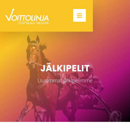
JÄLKIPELIT
Uusimmat jälkipelimme